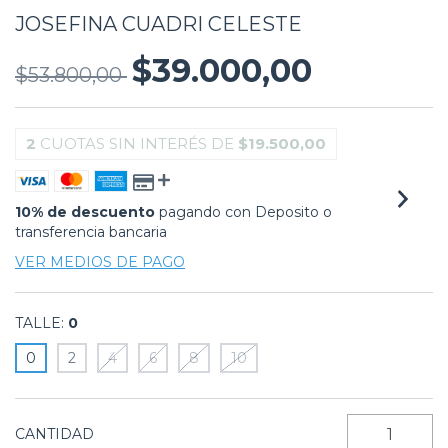
JOSEFINA CUADRI CELESTE
$39.000,00
$53.800,00
2
CUOTAS SIN INTERÉS DE
$19.500,00
10% de descuento
pagando con Deposito o
transferencia bancaria
VER MEDIOS DE PAGO
TALLE:
0
0
2
4
6
8
10
CANTIDAD