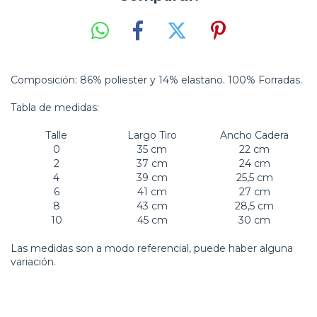
Composición: 86% poliester y 14% elastano. 100% Forradas.
Tabla de medidas:
Talle
Largo Tiro
Ancho Cadera
0
35 cm
22 cm
2
37 cm
24 cm
4
39 cm
25,5 cm
6
41 cm
27 cm
8
43 cm
28,5 cm
10
45 cm
30 cm
Las medidas son a modo referencial, puede haber alguna
variación.