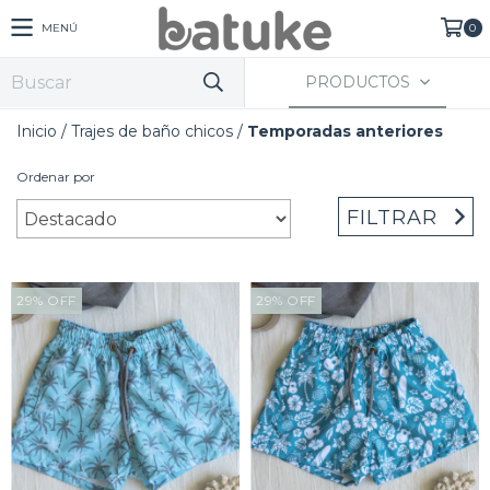
MENÚ
0
PRODUCTOS
Inicio
/
Trajes de baño chicos
/
Temporadas anteriores
Ordenar por
FILTRAR
29
%
OFF
29
%
OFF