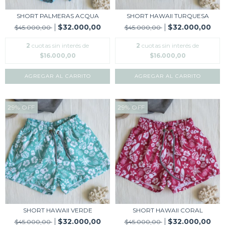
SHORT PALMERAS ACQUA
SHORT HAWAII TURQUESA
$32.000,00
$32.000,00
$45.000,00
$45.000,00
2
cuotas sin interés de
2
cuotas sin interés de
$16.000,00
$16.000,00
AGREGAR AL CARRITO
AGREGAR AL CARRITO
29
%
OFF
29
%
OFF
SHORT HAWAII VERDE
SHORT HAWAII CORAL
$32.000,00
$32.000,00
$45.000,00
$45.000,00