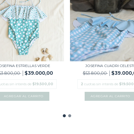
OSEFINA ESTRELLAS VERDE
JOSEFINA CUADRI CELEST
$39.000,00
$39.000,
53.800,00
$53.800,00
uotas sin interés de
$19.500,00
2
cuotas sin interés de
$19.500
AGREGAR AL CARRITO
AGREGAR AL CARRITO