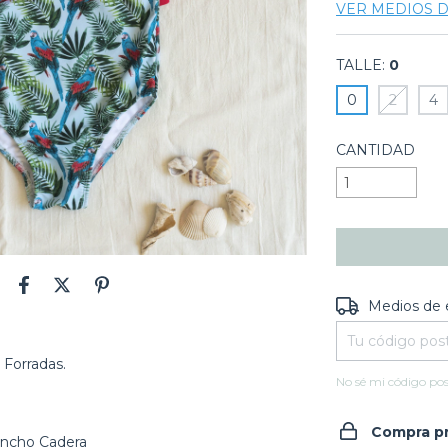
VER MEDIOS 
TALLE:
0
0
2
4
CANTIDAD
Entregas para e
Medios de 
 Forradas.
No sé mi código pos
Compra p
ncho Cadera