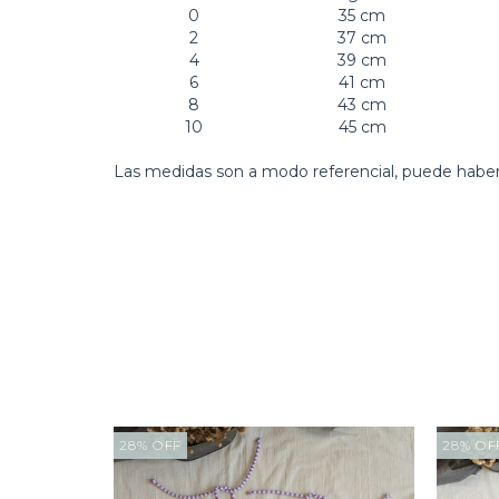
0
35 cm
2
37 cm
4
39 cm
6
41 cm
8
43 cm
10
45 cm
Las medidas son a modo referencial, puede haber 
28
%
OFF
28
%
OF