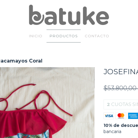
INICIO
PRODUCTOS
CONTACTO
acamayos Coral
JOSEFIN
$53.800,0
2
CUOTAS SI
10% de descu
bancaria