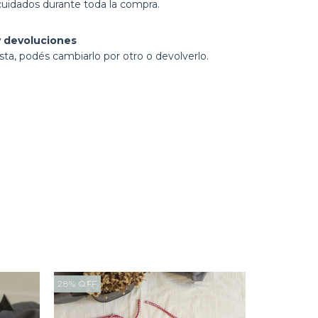
cuidados durante toda la compra.
 devoluciones
sta, podés cambiarlo por otro o devolverlo.
28
%
OFF
28
%
OFF