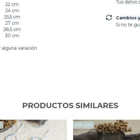
Tus datos 
22 cm
24 cm
25,5 cm
Cambios y
27 cm
Si no te gu
28,5 cm
30 cm
alguna variación.
PRODUCTOS SIMILARES
F
28
%
OFF