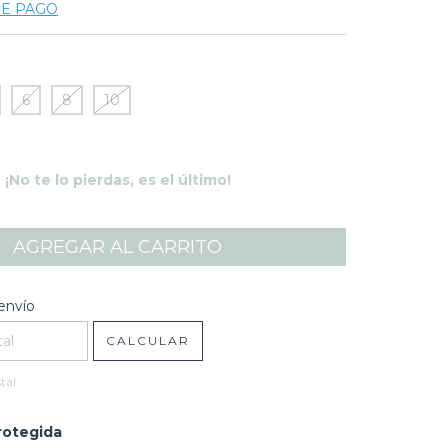
DE PAGO
6
8
10
¡No te lo pierdas, es el último!
l CP:
CAMBIAR CP
envío
CALCULAR
tal
rotegida