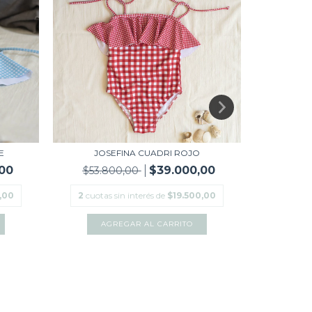
E
JOSEFINA CUADRI ROJO
JOSEF
00
$39.000,00
$53.800,00
$53.
,00
2
cuotas sin interés de
$19.500,00
2
cuotas
AGREGAR AL CARRITO
A