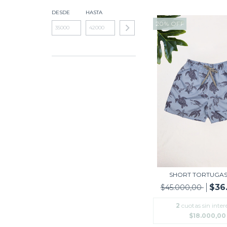
DESDE
HASTA
20
%
OFF
SHORT TORTUGAS
$36
$45.000,00
2
cuotas sin inter
$18.000,00