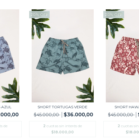
20
%
OFF
20
%
OFF
 AZUL
SHORT TORTUGAS VERDE
SHORT HAW
.000,00
$36.000,00
$45.000,00
$45.000,00
és de
2
cuotas sin interés de
2
cuotas sin
$18.000,00
$18.0