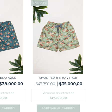
20
%
OFF
FERO AZUL
SHORT SURFERO VERDE
$39.000,00
$35.000,00
$43.750,00
 interés de
2
cuotas sin interés de
00,00
$17.500,00
L CARRITO
AGREGAR AL CARRITO