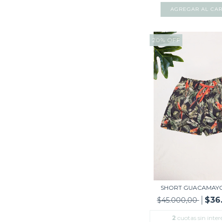
AGREGAR AL CAR
20
%
OFF
SHORT GUACAMAYO
$36
$45.000,00
2
cuotas sin inter