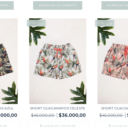
RITO
AGREGAR AL CARRITO
AGREGAR A
20
%
OFF
20
%
OFF
S AZUL
SHORT GUACAMAYOS CELESTE
SHORT GUACA
.000,00
$36.000,00
$45.000,00
$45.000,00
és de
2
cuotas sin interés de
2
cuotas sin