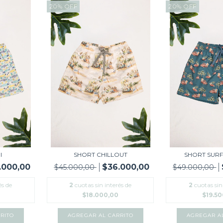
20
%
OFF
20
%
OFF
I
SHORT CHILLOUT
SHORT SUR
.000,00
$36.000,00
$45.000,00
$49.000,00
és de
2
cuotas sin interés de
2
cuotas sin
$18.000,00
$19.5
RITO
AGREGAR AL CARRITO
AGREGAR A