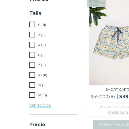
20
%
OFF
Talle
0 (11)
2 (11)
4 (11)
6 (11)
8 (11)
10 (11)
12 (11)
SHORT CAPR
14 (11)
$39
$49.000,00
VER TODOS
2
cuotas sin inter
$19.500,00
Precio
AGREGAR AL CAR