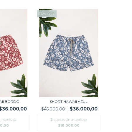
20
%
OFF
AII BORDÓ
SHORT HAWAII AZUL
$36.000,00
$36.000,00
$45.000,00
 interés de
2
cuotas sin interés de
00,00
$18.000,00